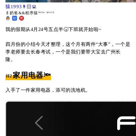
猿1993👨🏻‍💻
🍼奶爸&&程序猿ᴴᵉˡˡᵒ ᵂᵒʳˡᵈ
我的假期从4月24号五点半🕠下班就开始啦~
四月份的小结今天才整理，这个月有两件“大事”，一个是
李老师要去长春考试，一个是我们要带大宝去广州长
隆。
家用电器🔦
入手了一件家用电器，添可的洗地机。