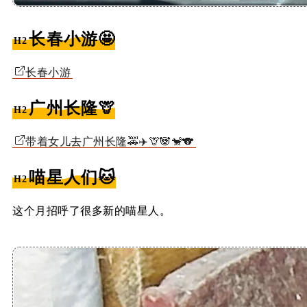
长春小游🤩
长春小游
广州长隆🦒
带着女儿去广州长隆🚕✈️🦒🐼🐒🐨
喵星人们🐱
这个月招呼了很多新的喵星人。